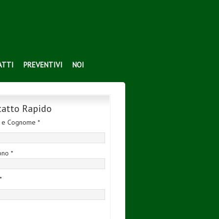
ATTI
PREVENTIVI
NOI
tatto Rapido
 e Cognome *
ono *
*