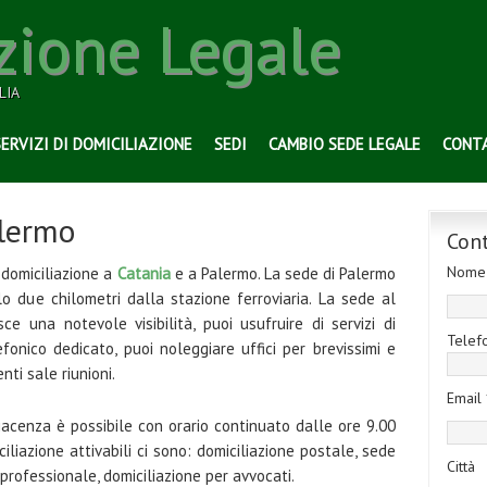
zione Legale
LIA
SERVIZI DI DOMICILIAZIONE
SEDI
CAMBIO SEDE LEGALE
CONT
alermo
Con
Nome
di domiciliazione a
Catania
e a Palermo. La sede di Palermo
o due chilometri dalla stazione ferroviaria. La sede al
ce una notevole visibilità, puoi usufruire di servizi di
Telef
efonico dedicato, puoi noleggiare uffici per brevissimi e
nti sale riunioni.
Email 
 giacenza è possibile con orario continuato dalle ore 9.00
iciliazione attivabili ci sono: domiciliazione postale, sede
Città
 professionale, domiciliazione per avvocati.