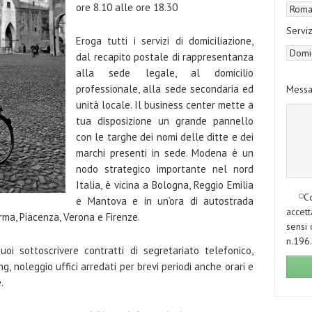
ore 8.10 alle ore 18.30
Serviz
Eroga tutti i servizi di domiciliazione,
dal recapito postale di rappresentanza
alla sede legale, al domicilio
professionale, alla sede secondaria ed
Messa
unità locale. Il business center mette a
tua disposizione un grande pannello
con le targhe dei nomi delle ditte e dei
marchi presenti in sede. Modena è un
nodo strategico importante nel nord
Italia, è vicina a Bologna, Reggio Emilia
Co
e Mantova e in un’ora di autostrada
accett
rma, Piacenza, Verona e Firenze.
sensi 
n.196.
puoi sottoscrivere contratti di segretariato telefonico,
g, noleggio uffici arredati per brevi periodi anche orari e
.