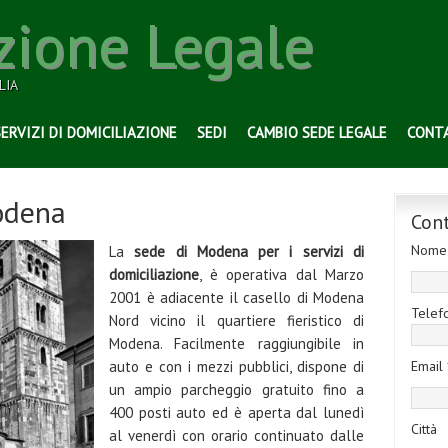
zione Legale
LIA
SERVIZI DI DOMICILIAZIONE
SEDI
CAMBIO SEDE LEGALE
CONT
odena
Con
Nome
La
sede di Modena per i servizi di
domiciliazione
, è operativa dal Marzo
2001 è adiacente il casello di Modena
Telef
Nord vicino il quartiere fieristico di
Modena. Facilmente raggiungibile in
auto e con i mezzi pubblici, dispone di
Email 
un ampio parcheggio gratuito fino a
400 posti auto ed è aperta dal lunedì
Città
al venerdì con orario continuato dalle