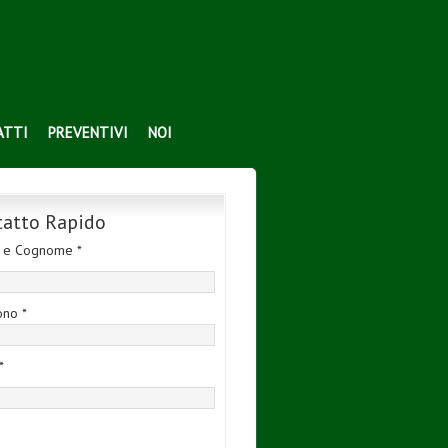
ATTI
PREVENTIVI
NOI
tatto Rapido
 e Cognome *
ono *
*