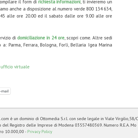
compilare il form di
richiesta informazioni
, ti invieremo un
Siamo anche a disposizione al numero verde 800 134 634,
.45 alle ore 20.00 ed il sabato dalle ore 9.00 alle ore
rvizio di
domiciliazione in 24 ore
, scopri come. Altre sedi
 a: Parma, Ferrara, Bologna, Forlì, Bellaria Igea Marina
|
ufficio virtuale
-mail
com è un dominio di Ottomedia S.r.l. con sede legale in Viale Virgilio,58/C
ficio del Registro delle Imprese di Modena 03557480369. Numero R.E.A. Mo
uro 10.000,00 -
Privacy Policy