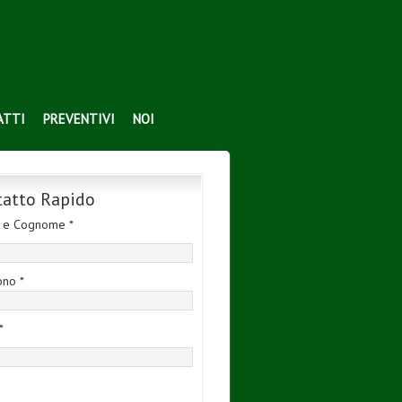
ATTI
PREVENTIVI
NOI
tatto Rapido
 e Cognome *
ono *
*