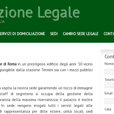
zione Legale
LIA
SERVIZI DI DOMICILIAZIONE
SEDI
CAMBIO SEDE LEGALE
CONT
Con
Nome
re di Roma
in un prestigioso edificio degli anni ’30 vicino
iungibile dalla stazione Termini sia con i mezzi pubblici
Telef
a ospita la nostra sede garantendo un tocco di immagine
Email 
 staff di segreteria si occupa della gestione della
ranzia della massima riservatezza, il palazzo è inoltre
. In sede vengono erogati tutti i servizi legati alle
Città
di rappresentanza per ditte estere, unità locali, sedi