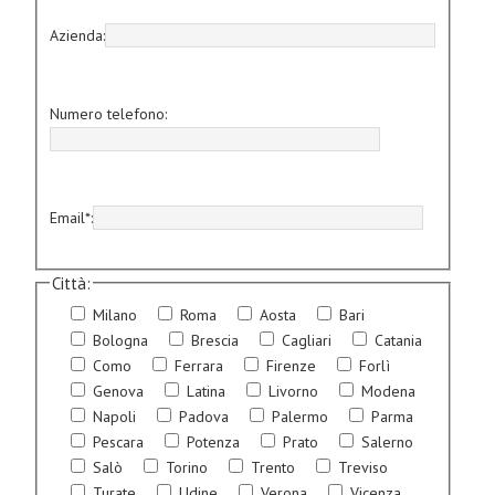
Azienda:
Numero telefono:
Email*:
Città:
Milano
Roma
Aosta
Bari
Bologna
Brescia
Cagliari
Catania
Como
Ferrara
Firenze
Forlì
Genova
Latina
Livorno
Modena
Napoli
Padova
Palermo
Parma
Pescara
Potenza
Prato
Salerno
Salò
Torino
Trento
Treviso
Turate
Udine
Verona
Vicenza